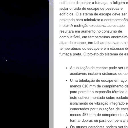
edifício e
dispersar a fumaça, a fuligem e
isolar o ruído do escape de
pessoas e
edifícios. O sistema de escape deve ser
projetado
para minimizar a contrapressão
motor. A restrição
excessiva ao escape
resultará em aumento no consumo
de
combustível, em temperaturas anormalm
altas do
escape, em falhas relativas a al
temperaturas do escape
e em excesso d
fumaça preta.
O projeto do sistema de 
A tubulação de escape pode ser u
aceitáveis incluem
sistemas de es
Uma tubulação de escape em aço i
menos 610 mm
de comprimento de
para permitir a expansão
térmica e
este estiver montado sobre isolad
isolamento de
vibração integrado 
conectados por tubulações de es
menos
457 mm de comprimento. A 
formar dobras ou
para compensar o
Os grupos geradores podem ser f