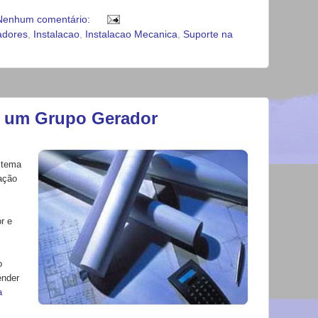
Nenhum comentário:
adores
,
Instalacao
,
Instalacao Mecanica
,
Suporte na
de um Grupo Gerador
istema
ração
r e
o
ender
a