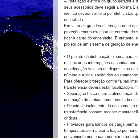
A instalação elétrica do grupo gerador e 
seus acessórios deve seguir a Norma Elét
elétrica deverá ser feita por eletricista
contratada.
Em vista de grandes diferenças entre apl
proteção contra excesso de corrente do s
ficar a cargo do engenheiro. Entretanto,
projeto de um sistema de
geração
de ene
• O projeto da distribuição elétrica para
minimizar as interrupções causadas por p
coordenação seletiva de dispositivos de 
número e a localização dos equipamento
Para oferecer proteção contra falhas int
transferência deverá estar localizado o 
• Separação física entre a alimentação do
destruição de ambas como resultado de u
• Desvio de isolamento do equipamento 
transferência possam receber manutençã
críticas.
• Provisões para bancos de carga perman
temporários sem afetar a fiação permane
convenientemente para permitir o teste d