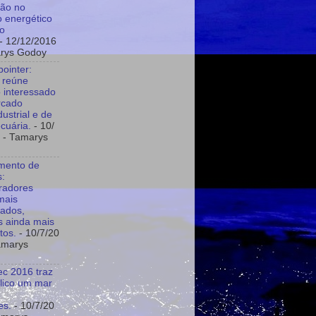
ção no
o energético
do
- 12/12/2016
rys Godoy
pointer:
 reúne
o interessado
rcado
ustrial e de
cuária.
- 10/
- Tamarys
mento de
:
radores
mais
cados,
es ainda mais
itos.
- 10/7/20
amarys
ec 2016 traz
lico um mar
es.
- 10/7/20