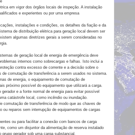
de
rica em vigor dos órgãos locais de inspeção. A instalação
s qualificados e experientes ou por uma empresa
icações, instalações e condições, os detalhes da fiação e da
istema de distribuição elétrica para geração local devem ser
 existem algumas diretrizes gerais a serem consideradas no
rgia.
 sistemas de geração local de energia de emergência deve
roblemas internos como sobrecargas e falhas. Isto inclui a
proteção contra excesso de corrente e a decisão sobre o
s de comutação de transferência a serem usados no sistema.
ernas de energia, o equipamento de comutação de
mais próximo possível do equipamento que utilizará a carga.
 gerador e a fonte normal de energia para evitar possível
ma catástrofe local, como incêndio ou inundação.
de comutação de transferência de modo que as chaves de
o ou reparos sem interrupção de equipamentos de cargas
entes ou para facilitar a conexão com bancos de carga
nte, como um disjuntor da alimentação de reserva instalado
o grupo gerador sob uma carga substancial.