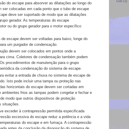
Gás
(1)
ansão do escape
para absorver as dilatações ao longo do
m ser colocadas em cada
ponto que o tubo de escape
cape deve ser suportado de modo
que as dilatações
grupo gerador. As temperaturas do escape
motor ou do grupo
gerador para o motor específico
ão de escape
devem ser voltadas para baixo, longe do
 para um purgador de
condensação.
bujão devem ser
colocados em pontos onde a
para cima. Coletores de condensação
também podem
Os procedimentos de manutenção para o grupo
periódica da
condensação do sistema de escape.
ra evitar a entrada
de chuva no sistema de escape de
ndo. Isto pode incluir uma tampa
ou proteção nas
ídas horizontais do
escape devem ser cortadas em
 ambientes frios as tampas podem
congelar e fechar e
 de modo que outros dispositivos de proteção
 situações.
eve exceder à
contrapressão permitida especificada
pressão excessiva do escape
reduz a potência e a vida
temperaturas do escape e em fumaça. A
contrapressão
mada antes da conclusão da disposição do
sistema de