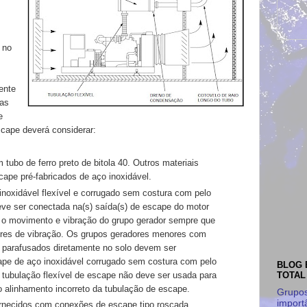
 no
ente
tas
e
escape
deverá considerar:
m tubo de ferro
preto de bitola 40. Outros materiais
cape pré-fabricados de aço inoxidável.
noxidável flexível
e corrugado sem costura com pelo
ve ser conectada na(s)
saída(s) de escape do motor
 o movimento e vibração do grupo gerador
sempre que
ores de
vibração. Os grupos geradores menores com
e parafusados diretamente no solo
devem ser
cape de
aço inoxidável corrugado sem costura com pelo
BLOG 
tubulação flexível
de escape não deve ser usada para
TOTAL
 alinhamento incorreto da tubulação
de escape.
Grupos
import
ornecidos com
conexões de escape tipo roscada,