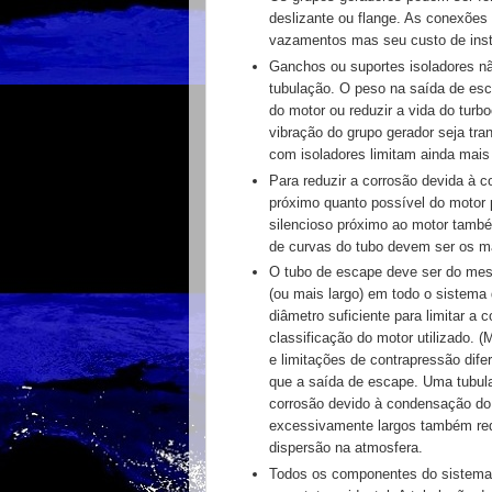
deslizante ou flange.
As conexões 
vazamentos mas seu custo de ins
Ganchos ou suportes isoladores n
tubulação. O peso na saída de es
do
motor ou reduzir a vida do tur
vibração do grupo gerador
seja tra
com isoladores limitam ainda mai
Para reduzir a corrosão devida à
próximo quanto
possível do motor
silencioso próximo ao motor tam
de curvas do tubo devem ser os ma
O
tubo de escape deve ser do me
(ou mais largo) em
todo o sistema 
diâmetro suficiente para limitar a
c
classificação do motor utilizado. (
e limitações de
contrapressão dif
que a saída de escape. Uma
tubul
corrosão devido à condensação d
excessivamente largos
também re
dispersão na atmosfera.
Todos os componentes do sistema