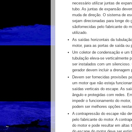
necessário utilizar juntas de exp
tubo. As
juntas de expansão deve
muda de direção. O
sistema de es
sejam direcionadas para longe
do 
são
fornecidas pelo fabricante do 
utilizado.
As saídas horizontais da tubulaç
motor, para
as portas de saída ou
Um coletor de condensação e um 
tubulação eleva-se
verticalmente 
ser instalados com um silencioso.
gerador devem incluir a drenagem 
Devem ser fornecidas provisões pa
um motor que
não esteja funciona
saídas verticais do escape
. As sa
ângulo e protegidas
com redes. Em
impedir o funcionamento do
motor,
podem ser melhores opções nestas
A contrapressão do escape não d
pelo fabricante
do motor. A contra
do motor e pode resultar
em altas 
do escape do motor deve ser
esti