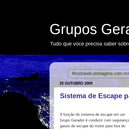
Grupos Ger
Tudo que voce precisa saber sobr
Mostrando postagens com m
25 OUTUBRO 2009
Sistema de Escape p
A função do sistema de escape em um
Grupo Gerador é conduzir com seguranç
gases de escape do motor para fora do