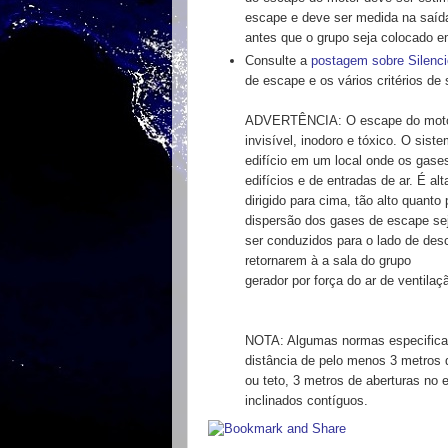
escape e deve ser medida na saí
antes que o grupo seja colocado e
Consulte a
postagem sobre Silenc
de escape e os vários critérios de
ADVERTÊNCIA: O escape do moto
invisível, inodoro e tóxico. O
siste
edifício
em um local onde os gase
edifícios e de entradas de ar. É
al
dirigido
para cima, tão alto quanto
dispersão dos gases de escape s
ser
conduzidos para o lado de desc
retornarem à a sala do grupo
gerador por força do ar de ventilaç
NOTA: Algumas normas especific
distância de pelo menos 3 metros
ou teto, 3 metros de aberturas no
inclinados contíguos.