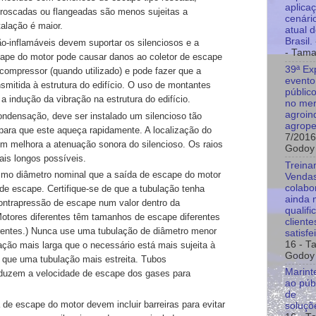
aplica
roscadas ou flangeadas são menos
sujeitas a
cenári
talação
é maior.
atual 
Brasil.
ão-inflamáveis
devem suportar os
silenciosos e a
- Tama
cape
do motor pode causar danos ao coletor de escape
39ª Ex
bocompressor (quando
utilizado) e pode fazer que a
evento
nsmitida à estrutura do edifício. O uso de
montantes
públic
s a
indução da vibração na estrutura do edifício.
no me
agroind
 condensação, deve
ser instalado um silencioso tão
agrope
 para que este aqueça rapidamente.
A localização do
7/2016
bém
melhora a atenuação sonora do silencioso. Os raios
Godoy
is longos possíveis.
Treina
smo diâmetro nominal
que a saída de escape do motor
Vendas
colabo
de escape. Certifique-se de que a
tubulação tenha
ainda 
ontrapressão de escape num valor dentro da
qualifi
Motores diferentes
têm tamanhos de escape diferentes
client
erentes.) Nunca use uma tubulação
de diâmetro menor
satisfe
16
- T
ação mais larga que o necessário está mais
sujeita à
Godoy
o que uma
tubulação mais estreita. Tubos
Marint
duzem a velocidade de escape dos gases
para
ao púb
de
 de escape do motor
devem incluir barreiras para evitar
soluçõ