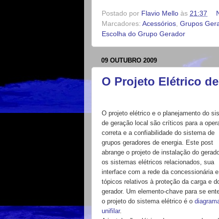
Postado por
Flavio Mello
às
21:37
Marcadores:
Acessórios
,
Grupos Ger
Escolha do Grupo Gerador
09 OUTUBRO 2009
O Projeto Elétrico 
O projeto elétrico e o planejamento do s
de geração local são críticos para a ope
correta e a confiabilidade do sistema de
grupos geradores de energia. Este post
abrange o projeto de instalação do gerado
os sistemas elétricos relacionados, sua
interface com a rede da concessionária e
tópicos relativos à proteção da carga e d
gerador. Um elemento-chave para se ent
o projeto do sistema elétrico é o
diagram
unifilar
.