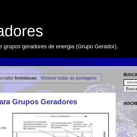
adores
e grupos geradores de energia (Grupo Gerador).
BUSC
arcador
Instalacao
.
Mostrar todas as postagens
ara Grupos Geradores
INSCR
a
os