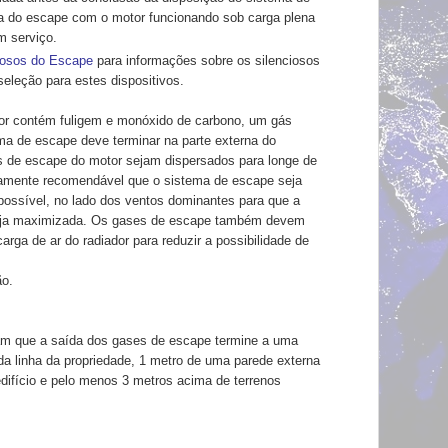
da do
escape com o motor funcionando sob carga plena
m serviço.
iosos do Escape
para informações sobre
os silenciosos
seleção para estes dispositivos.
r contém fuligem e
monóxido de carbono, um gás
ma de escape deve terminar na parte externa do
s de escape do motor sejam
dispersados para longe de
tamente recomendável que o sistema de escape seja
 possível, no lado dos ventos
dominantes para que a
eja
maximizada. Os gases de escape também devem
arga de ar do radiador para
reduzir a possibilidade de
ão.
am que a saída dos gases
de escape termine a uma
da linha da propriedade, 1 metro de uma
parede externa
edifício e pelo menos 3 metros acima de terrenos