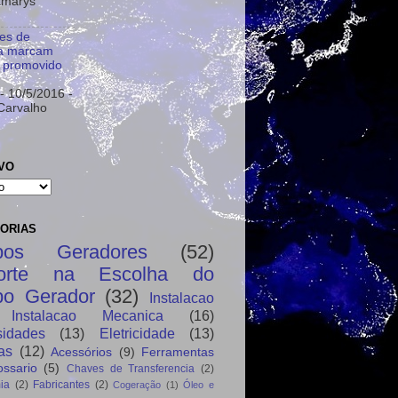
amarys
es de
ia marcam
 promovido
- 10/5/2016
-
Carvalho
VO
ORIAS
pos Geradores
(52)
orte na Escolha do
po Gerador
(32)
Instalacao
Instalacao Mecanica
(16)
sidades
(13)
Eletricidade
(13)
as
(12)
Acessórios
(9)
Ferramentas
ossario
(5)
Chaves de Transferencia
(2)
ia
(2)
Fabricantes
(2)
Cogeração
(1)
Óleo e