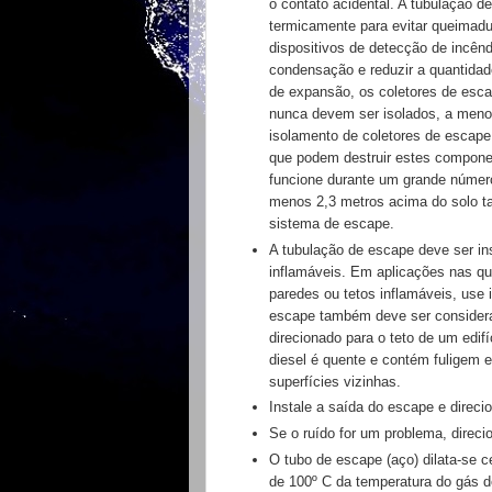
o contato acidental.
A tubulação d
termicamente para evitar queimad
dispositivos
de detecção de incêndi
condensação e reduzir a quantida
de
expansão, os coletores de esc
nunca devem ser
isolados, a meno
isolamento de coletores de escap
que podem destruir estes compone
funcione
durante um grande número
menos 2,3 metros
acima do solo t
sistema de escape.
A tubulação de escape deve ser i
inflamáveis.
Em aplicações nas qu
paredes ou tetos inflamáveis, use
escape também
deve ser conside
direcionado para o teto de um edif
diesel é quente e contém fuligem 
superfícies
vizinhas.
Instale a saída do escape e direci
Se o ruído for um problema, direc
O tubo de escape (aço) dilata-se
de 100º C da
temperatura do gás 