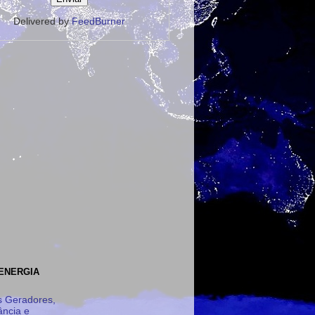
Delivered by
FeedBurner
ENERGIA
 Geradores,
ância e