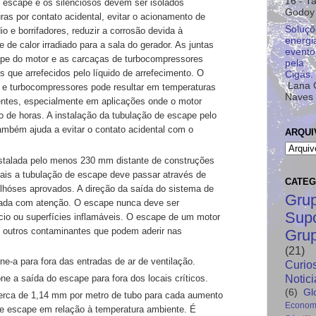
16
- T
e escape e os silenciosos devem ser
isolados
Godoy
uras por
contato acidental, evitar o acionamento de
Soluçõ
o e borrifadores, reduzir a
corrosão devida à
energ
de
de calor irradiado para a sala do gerador. As juntas
evento
ape do motor e as
carcaças de turbocompressores
pela
s que arrefecidos pelo líquido de
arrefecimento. O
Cigás.
Lana 
e
e turbocompressores pode resultar em temperaturas
Naves
ntes,
especialmente em aplicações onde o motor
 de horas. A instalação da
tubulação de escape pelo
ambém ajuda a evitar o contato
acidental com o
ARQUI
nstalada pelo menos
230 mm distante de construções
ais a tubulação de escape deve
passar através de
CATEG
ilhóses aprovados.
A direção da saída do sistema de
Gru
rada com atenção. O escape nunca
deve ser
Sup
ício ou
superfícies inflamáveis. O escape de um motor
e outros
contaminantes que podem aderir nas
Gru
(21)
one-a para fora
das entradas de ar de ventilação.
Curio
Notici
ione a saída do
escape para fora dos locais críticos.
(6)
Gl
 cerca de 1,14 mm
por metro de tubo para cada aumento
Econom
de escape em relação à
temperatura ambiente
. É